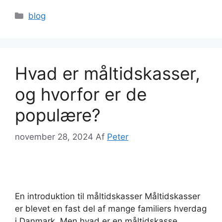
Kategorier
blog
Hvad er måltidskasser,
og hvorfor er de
populære?
november 28, 2024
Af
Peter
En introduktion til måltidskasser Måltidskasser
er blevet en fast del af mange familiers hverdag
i Danmark. Men hvad er en måltidskasse