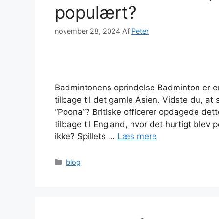
populært?
november 28, 2024
Af
Peter
Badmintonens oprindelse Badminton er e
tilbage til det gamle Asien. Vidste du, at 
“Poona”? Britiske officerer opdagede dette
tilbage til England, hvor det hurtigt ble
ikke? Spillets …
Læs mere
Kategorier
blog