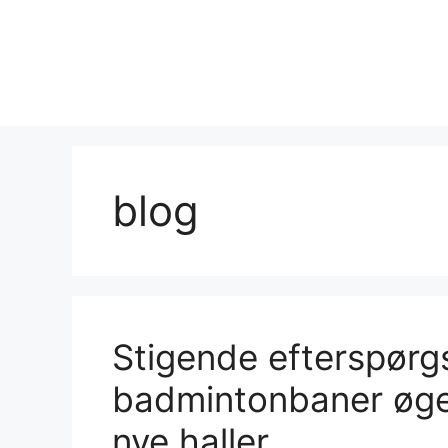
Hop
til
indhold
blog
Stigende efterspørgs
badmintonbaner øge
nye haller